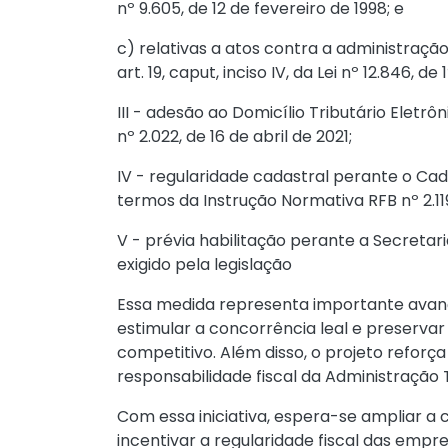
nº 9.605, de 12 de fevereiro de 1998
; e
c) relativas a atos contra a administração
art. 19, caput, inciso IV, da Lei nº 12.846, d
III - adesão ao Domicílio Tributário Eletr
nº 2.022, de 16 de abril de 2021
;
IV - regularidade cadastral perante o Cad
termos da
Instrução Normativa RFB nº 2.1
V - prévia habilitação perante a Secretari
exigido pela legislação
Essa medida representa importante avanço i
estimular a concorrência leal e preserva
competitivo. Além disso, o projeto reforç
responsabilidade fiscal da Administração T
Com essa iniciativa, espera-se ampliar a c
incentivar a regularidade fiscal das empr