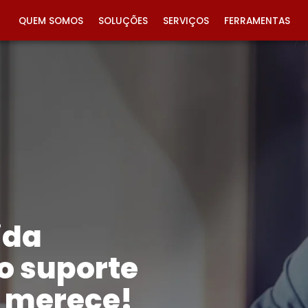
QUEM SOMOS
SOLUÇÕES
SERVIÇOS
FERRAMENTAS
ida
o suporte
ê merece!