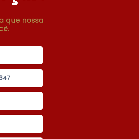
a que nossa
cê.
4647