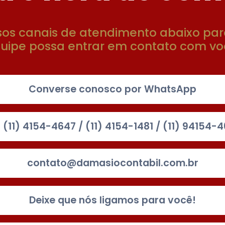
sos canais de atendimento abaixo par
uipe possa entrar em contato com vo
Converse conosco por WhatsApp
: (11) 4154-4647 / (11) 4154-1481 / (11) 94154-
contato@damasiocontabil.com.br
Deixe que nós ligamos para você!