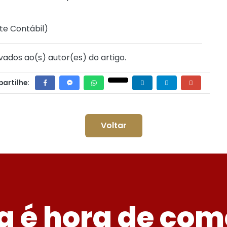
te Contábil
)
vados ao(s) autor(es) do artigo.
artilhe:
Voltar
a é hora de com