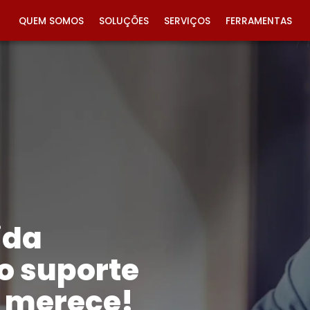
QUEM SOMOS
SOLUÇÕES
SERVIÇOS
FERRAMENTAS
ida
o suporte
ê merece!