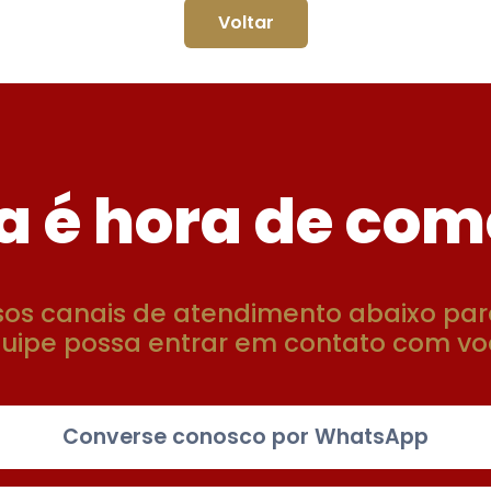
Voltar
a é hora de com
sos canais de atendimento abaixo par
uipe possa entrar em contato com vo
Converse conosco por WhatsApp