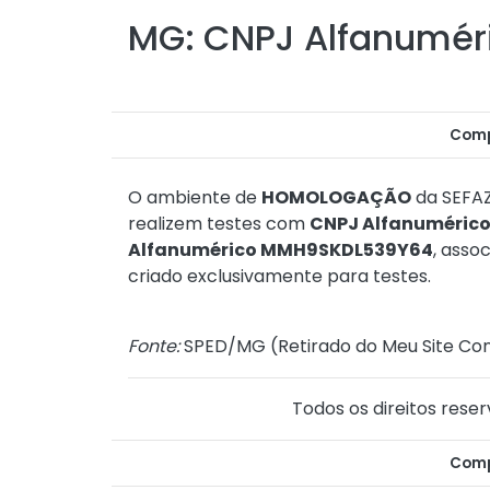
MG: CNPJ Alfanuméri
Comp
O ambiente de
HOMOLOGAÇÃO
da SEFAZ
realizem testes com
CNPJ Alfanuméric
Alfanumérico MMH9SKDL539Y64
, asso
criado exclusivamente para testes.
Fonte:
SPED/MG (
Retirado do Meu Site Con
Todos os direitos reser
Comp