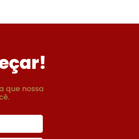
eçar!
a que nossa
cê.