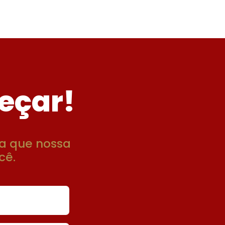
eçar!
a que nossa
cê.