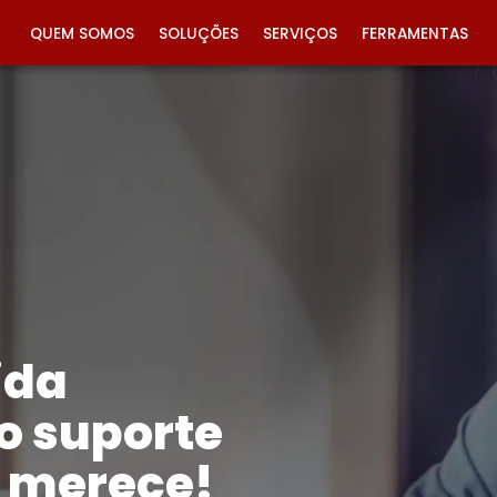
QUEM SOMOS
SOLUÇÕES
SERVIÇOS
FERRAMENTAS
ida
o suporte
ê merece!