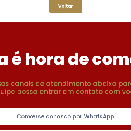
Voltar
a é hora de com
sos canais de atendimento abaixo par
uipe possa entrar em contato com vo
Converse conosco por WhatsApp